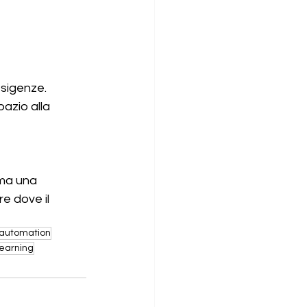
esigenze.
pazio alla 
 ma una 
re dove il 
 automation
earning