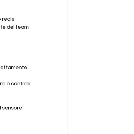
 reale.
rte del team 
irettamente 
 o controlli 
l sensore 