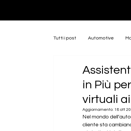
LinkedIn
Instagram
Facebook
Tutti i post
Automotive
M
marketing
intelligenzaai
Assistent
in Più pe
virtuali ai
Aggiornamento:
18 ott 2
Nel mondo dell’autom
cliente sta cambiando