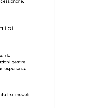
cessionarie, 
li ai 
con la 
ioni, gestire 
un’esperienza 
ta tra i modelli 