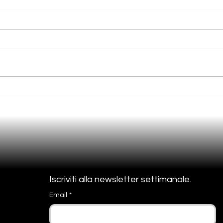
Inte
Marketing Automation e
fidelizzare il cliente: perché le
aziende non possono più
farne a meno
Iscriviti alla newsletter settimanale. 
Email
*