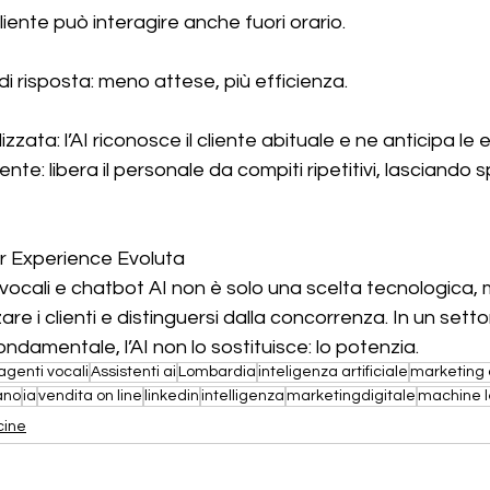
 cliente può interagire anche fuori orario.
di risposta: meno attese, più efficienza.
zata: l’AI riconosce il cliente abituale e ne anticipa le 
nte: libera il personale da compiti ripetitivi, lasciando s
r Experience Evoluta
 vocali e chatbot AI non è solo una scelta tecnologica,
are i clienti e distinguersi dalla concorrenza. In un setto
damentale, l’AI non lo sostituisce: lo potenzia.
agenti vocali
Assistenti ai
Lombardia
inteligenza artificiale
marketing
ano
ia
vendita on line
linkedin
intelligenza
marketingdigitale
machine l
cine