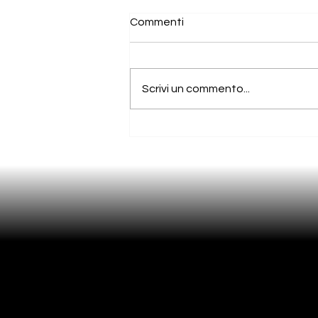
Commenti
Scrivi un commento...
CRM Basato sull’Intelligenza
Artificiale: Gestibile da
Operator Umani, Voice
Agent e WhatsApp Soluzioni
di intelligenza artificiale che
puoi usare nella tua azienda
Resta