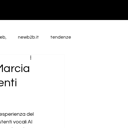
web,
newb2b.it
tendenze
Marcia
enti
’esperienza del 
tenti vocali AI 