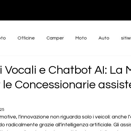
oto
Officine
Camper
Moto
Auto
siti
intelligenzaartificiale
Intelligenza Artificiale
i Vocali e Chatbot AI: La 
r le Concessionarie assist
025
otive, l’innovazione non riguarda solo i veicoli: anche l
 radicalmente grazie all’intelligenza artificiale. Gli assis