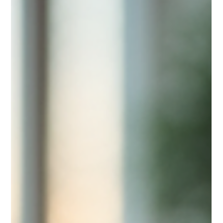
agenzie di
marketing
Il marketing B2B sta cambiando rapidamente grazie
all'intelligenza artificiale. AiNova CRM, sviluppato da
newb2b.it, rappresenta un salto significativo in questa
evoluzione. Questo sistema non è solo un semplice
CRM, ma un vero e proprio assistente di marketing
gestito interamente dall'IA, capace di agire come
un'agenzia di marketing completa. Scopriamo come
AiNova sta rivoluzionando il modo in cui le aziende
trovano prospect, gestiscono i social network,
programmano contenut