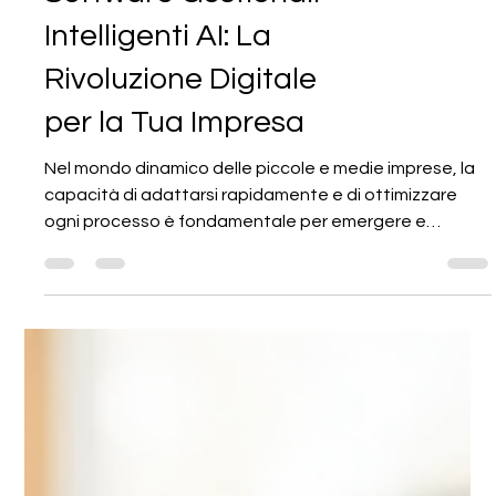
Software Gestionali
Intelligenti AI: La
Rivoluzione Digitale
per la Tua Impresa
Nel mondo dinamico delle piccole e medie imprese, la
capacità di adattarsi rapidamente e di ottimizzare
ogni processo è fondamentale per emergere e
crescere. Oggi, grazie all’intelligenza artificiale, i
software gestionali stanno vivendo una
trasformazione radicale. Questi strumenti non sono più
semplici sistemi di archiviazione dati o di gestione
contabile, ma diventano veri e propri alleati strategici
capaci di anticipare le tue esigenze, automatizzare