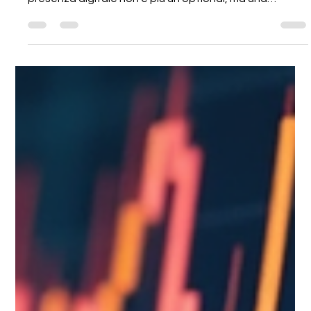
Crescita Digitale
delle PMIIntelligenza
artificiale per le PMI
Se vuoi far crescere la tua impresa , devi puntare su
soluzioni tecnologiche all’avanguardia. Oggi, la
presenza digitale non è più un optional, ma una
necessità per competere nel mercato. Newb2b.it è il
partner ideale per aiutarti a trasformare la tua azienda
con strumenti digitali avanzati, pensati per le piccole e
medie imprese. Scopri come puoi aumentare la
visibilità, migliorare l’efficienza e conquistare nuovi
clienti grazie a soluzioni innovative e personalizzate.
Intel