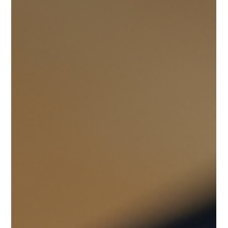
NewB2B.it: servire
Milano con i servizi AI
milano
Nel cuore pulsante di Milano, le piccole e medie
imprese stanno affrontando una sfida cruciale: come
emergere in un mercato digitale sempre più
competitivo e complesso. Io credo fermamente che la
risposta sia nell’innovazione, e in particolare
nell’adozione di soluzioni di intelligenza artificiale (AI) e
digital marketing avanzato. È qui che entra in gioco
NewB2B.it , un partner strategico che offre servizi AI
milano dedicati a potenziare la presenza digitale delle
PMI, trasf