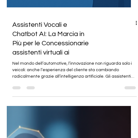
Assistenti Vocali e
Chatbot AI: La Marcia in
Più per le Concessionarie
assistenti virtuali ai
Nel mondo dell’automotive, l’innovazione non riguarda solo i
veicoli: anche l’esperienza del cliente sta cambiando
radicalmente grazie all’intelligenza artificiale. Gli assistenti
vocali AI e i chatbot intelligenti stanno diventando strumenti
fondamentali per le concessionarie, non solo nella fase di
vendita, ma anche nel post-vendita e nel service. Assistenti
virtuali ai Cosa Sono gli Assistenti Vocali AI?Assistenti virtuali ai
Gli assistenti vocali AI sono sistemi che perm