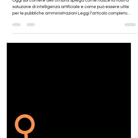
Intervista al nostro Ceo
Oggi sul corriere dell'Umbria spiega come nasce la nostra
soluzione di intelligenza artificiale e come può essere utile
per le pubbliche amministrazioni Leggi l'articolo completo
Intervista al nostro Ceo Intervista al nostro Ceo
https://corrieredellumbria.it/news/attualita/348162/assistent
e-vocale-con-l-intelligenza-artificiale-per-le-pubbliche-
amministrazioni-ecco-il-progetto-che-parte-dall-
umbria.html