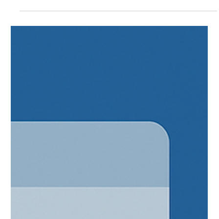
adottare strumenti capaci di automatizzare, personalizzare e
velocizzare ogni interazione con i clienti. Tra questi, il CRM
basato sull’Intelligenza Artificiale rappresenta oggi una delle
soluzioni più potenti e innovative. Un CRM intelligente non è
più soltanto un archivio di contatti: diventa un ass