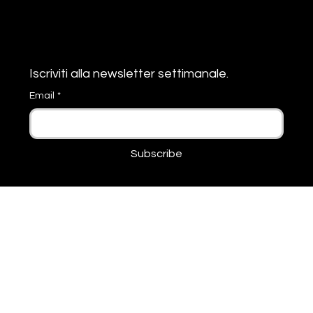
una delle innovazioni più significative nel panorama
tecnologico...
Resta
Informato
Iscriviti alla newsletter settimanale. 
Email
*
Subscribe