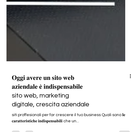
𝐎𝐠𝐠𝐢 𝐚𝐯𝐞𝐫𝐞 𝐮𝐧 𝐬𝐢𝐭𝐨 𝐰𝐞𝐛
𝐚𝐳𝐢𝐞𝐧𝐝𝐚𝐥𝐞 𝐞̀ 𝐢𝐧𝐝𝐢𝐬𝐩𝐞𝐧𝐬𝐚𝐛𝐢𝐥𝐞
sito web, marketing
digitale, crescita aziendale