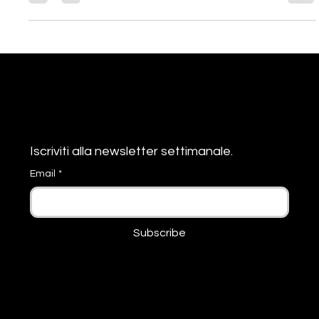
siti proffesionali per far crescere il tuo business Quali sono 𝐥𝐞
𝐜𝐚𝐫𝐚𝐭𝐭𝐞𝐫𝐢𝐬𝐭𝐢𝐜𝐡𝐞 𝐢𝐧𝐝𝐢𝐬𝐩𝐞𝐧𝐬𝐚𝐛𝐢𝐥𝐢 che un...
Resta
Informato
Iscriviti alla newsletter settimanale. 
Email
*
Subscribe