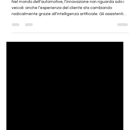
assistenti virtuali ai
Nel mondo dell’automotive, l’innovazione non riguarda solo i
veicoli: anche l’esperienza del cliente sta cambiando
radicalmente grazie all’intelligenza artificiale. Gli assistenti
vocali AI e i chatbot intelligenti stanno diventando strumenti
fondamentali per le concessionarie, non solo nella fase di
vendita, ma anche nel post-vendita e nel service. Assistenti
virtuali ai Cosa Sono gli Assistenti Vocali AI?Assistenti virtuali ai
Gli assistenti vocali AI sono sistemi che perm