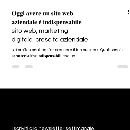
𝐎𝐠𝐠𝐢 𝐚𝐯𝐞𝐫𝐞 𝐮𝐧 𝐬𝐢𝐭𝐨 𝐰𝐞𝐛
𝐚𝐳𝐢𝐞𝐧𝐝𝐚𝐥𝐞 𝐞̀ 𝐢𝐧𝐝𝐢𝐬𝐩𝐞𝐧𝐬𝐚𝐛𝐢𝐥𝐞
sito web, marketing
digitale, crescita aziendale
siti proffesionali per far crescere il tuo business Quali sono 𝐥𝐞
𝐜𝐚𝐫𝐚𝐭𝐭𝐞𝐫𝐢𝐬𝐭𝐢𝐜𝐡𝐞 𝐢𝐧𝐝𝐢𝐬𝐩𝐞𝐧𝐬𝐚𝐛𝐢𝐥𝐢 che un...
Resta
Informato