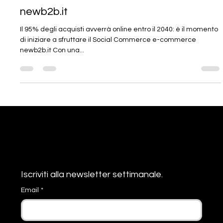
line e-commerce
newb2b.it
Il 95% degli acquisti avverrà online entro il 2040: è il momento
di iniziare a sfruttare il Social Commerce e-commerce
newb2b.it Con una...
Resta
Informato
Iscriviti alla newsletter settimanale. 
Email
*