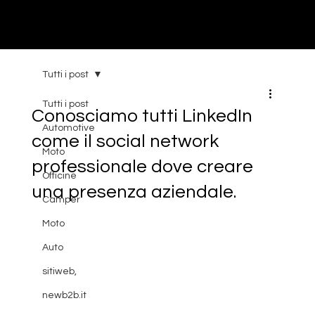
Tutti i post
Tutti i post
Conosciamo tutti LinkedIn
Automotive
come il social network
Moto
professionale dove creare
Officine
una presenza aziendale.
Camper
Moto
Auto
sitiweb,
newb2b.it