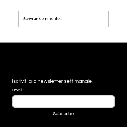
Scrivi un commento...
Newb2b.it: Soluzioni Aziendali per la
Crescita Digitale delle PMIIntelligenza
artificiale per le PMI
Resta
Informato
Iscriviti alla newsletter settimanale. 
Email
*
Subscribe